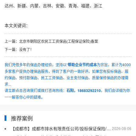
达州、新疆、内蒙、吉林、安徽、青海、福建、浙江
本文关键词：
上一篇：
北京市朝阳区农民工工资保函(工程保证保险)备案
下一篇：
没有了！
我们凭借多年的保函办理经验，坚持以“
帮助企业节约成本
为宗旨，累计为4000
多家客户提供办理保函服务，得到了客户的一致好评。如果您有投标保函、履
约保函、预付款保函、民工工资保函、业主支付保函、质量保修保函的办理需
求...
请立即点击咨询我们或拨打咨询热线：
石阳，18683292210
，我们会详细为你
一一解答你心中的疑难。
推荐案例
【成都市】成都市排水有限责任公司/投标保证保险/2026银行投标保函十三
2026-08-06