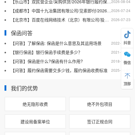
【乐山市】双民营企业/采购供货/2026年银行履约保函四十二
2026-08-04
【成都市】中国十九冶集团有限公司/见索即付/2026年银行履约保函四十一
2026-07-24
【北京市】百度在线网络技术（北京）有限公司/投标保函/2026银行投标保函十二
2026-07-23
保函问答
【问答】了解保函: 保函是什么意思及其运用场景
抖音
2022-08-20
【银行保函】银行保函手续费是多少？
2021-10-19
【问答】保函是什么?保函有什么作用?
2018-07-26
微信
【问答】履约保函需要交多少钱，履约保函收费标准
2025-04-27
顶部
我们的优势
绝无隐形收费
绝不外包项目
建设局备案单位
签订正规合同