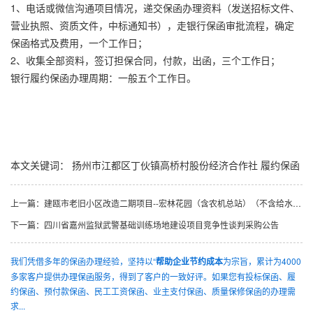
1、电话或微信沟通项目情况，递交保函办理资料（发送招标文件、
营业执照、资质文件，中标通知书），走银行保函审批流程，确定
保函格式及费用，一个工作日；
2、收集全部资料，签订担保合同，付款，出函，三个工作日；
银行履约保函办理周期：一般五个工作日。
本文关键词：
扬州市江都区丁伙镇高桥村股份经济合作社
履约保函
上一篇：
建瓯市老旧小区改造二期项目--宏林花园（含农机总站）（不含给水、消防工程）
下一篇：
四川省嘉州监狱武警基础训练场地建设项目竞争性谈判采购公告
我们凭借多年的保函办理经验，坚持以“
帮助企业节约成本
为宗旨，累计为4000
多家客户提供办理保函服务，得到了客户的一致好评。如果您有投标保函、履
约保函、预付款保函、民工工资保函、业主支付保函、质量保修保函的办理需
求...