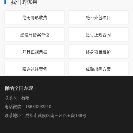
我们的优势
绝无隐形收费
绝不外包项目
建设局备案单位
签订正规合同
开具正规票据
终身项目维护
精选过往案例
成熟出函方案
保函全国办理
联系人：石阳
电话微信：18683292210
联系地址：成都市武侯区南三环路五段188号