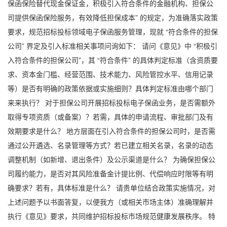
保函
保险替代现金保证金，积极引入符合条件的金融机构、担保公
司提供保函保险服务，有效降低担保成本” 的规定，为准确落实政策
要求，规范招标投标领域
电子保函
服务管理，现就 “符合条件的担保
公司” 界定及引入标准相关事项问询如下： 请问《意见》中 “积极引
入符合条件的担保公司”，其 “符合条件” 的具体判定标准（含资质要
求、资本金门槛、经营范围、技术能力、风险管控水平、信用记录
等）是否有明确的政策依据或实施细则？具体判定标准由哪个部门
来来执行？ 对于担保公司开展招标投标
电子保函
业务，是否需额外
取得专项资质（或备案）？若需，具体的申请流程、审批部门及有
效期要求是什么？ 地方层面在引入符合条件的担保公司时，是否需
通过公开遴选、名录管理等方式？若已建立相关名录，名录的动态
调整机制（如新增、退出条件）及公示渠道是什么？ 为确保担保公
司履约能力，是否对其风险准备金计提比例、代偿响应时限等有明
确要求？若有，具体标准是什么？ 请贵单位结合政策实施情况，对
上述问题予以书面答复，以便我方（或相关市场主体）准确理解并
执行《意见》要求，共同维护招标投标市场规范健康发展秩序。 特