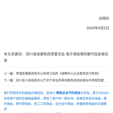
法规处
2025年9月2日
本文关键词：
四川省发展和改革委员会
电子保函保险替代现金保证
金
上一篇：
李强签署国务院令公布修订后的《保障中小企业款项支付条例》
下一篇：
四川省人民政府办公厅关于深化改革创新促进招标投标市场规范健康发展的意见（川办规〔2025〕8号）
我们凭借多年的保函办理经验，坚持以“
帮助企业节约成本
为宗旨，累计为4000
多家客户提供办理保函服务，得到了客户的一致好评。如果您有投标保函、履
约保函、预付款保函、民工工资保函、业主支付保函、质量保修保函的办理需
求...