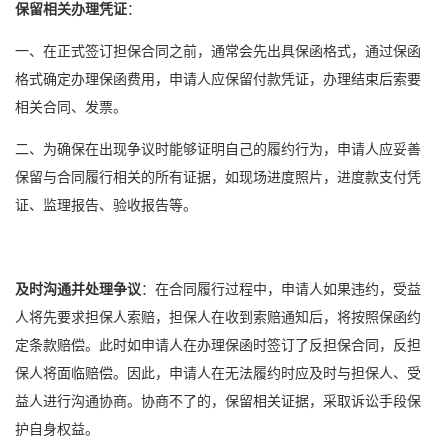
保留相关办理凭证
：
一、在正式签订担保合同之前，通常会先出具
保函格式
，通过
保函
格式
确定办理保函费用，申请人应保留付款凭证，办理结束后索要
相关合同、发票。
二、为确保在出现争议时能够证明自己的履约行为，申请人应妥善
保留与合同履行相关的所有证据，如现场进度照片，进度款支付凭
证、监理报告、验收报告等。
及时沟通并处理争议
：在合同履行过程中，申请人如果违约，受益
人将先要求担保人索赔，担保人在收到索赔通知后，将按照保函约
定条款赔偿。此时如申请人在办理保函时签订了反担保合同，反担
保人将面临赔偿。因此，申请人在无法履约时应及时与担保人、受
益人进行沟通协商。协商不了的，保留相关证据，采取诉讼手段保
护自身权益。