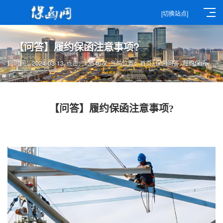
[切换站点]
【问答】履约保函注意事项?
时间：2024-03-13
点击：13546次
当前位置：
首页
>
保函问答
>
履约保函
【问答】履约保函注意事项?