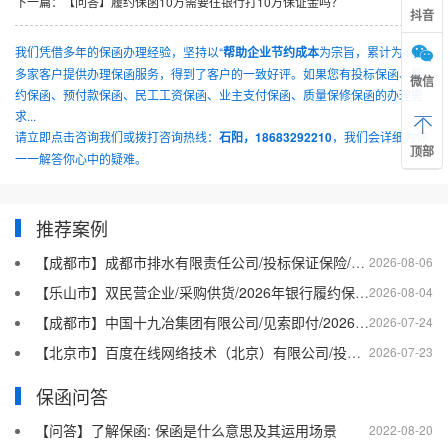
下一篇：
【问答】履约保函10万需要往银行打10万保证金吗？
抖音
我们凭借多年的保函办理经验，坚持以“
帮助企业节约成本
为宗旨，累计为4000
多家客户提供办理保函服务，得到了客户的一致好评。如果您有投标保函、履
微信
约保函、预付款保函、民工工资保函、业主支付保函、质量保修保函的办理需
求...
请立即点击咨询我们或拨打咨询热线：
石阳，18683292210
，我们会详细为你
顶部
一一解答你心中的疑难。
推荐案例
【成都市】成都市排水有限责任公司/投标保证保险/2026银行投标保函十三
2026-08-06
【乐山市】双民营企业/采购供货/2026年银行履约保函四十二
2026-08-04
【成都市】中国十九冶集团有限公司/见索即付/2026年银行履约保函四十一
2026-07-24
【北京市】百度在线网络技术（北京）有限公司/投标保函/2026银行投标保函十二
2026-07-23
保函问答
【问答】了解保函: 保函是什么意思及其运用场景
2022-08-20