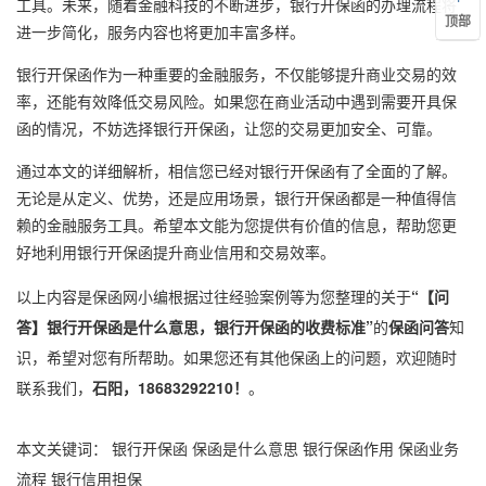
工具。未来，随着金融科技的不断进步，银行开保函的办理流程将
顶部
进一步简化，服务内容也将更加丰富多样。
银行开保函作为一种重要的金融服务，不仅能够提升商业交易的效
率，还能有效降低交易风险。如果您在商业活动中遇到需要开具保
函的情况，不妨选择银行开保函，让您的交易更加安全、可靠。
通过本文的详细解析，相信您已经对银行开保函有了全面的了解。
无论是从定义、优势，还是应用场景，银行开保函都是一种值得信
赖的金融服务工具。希望本文能为您提供有价值的信息，帮助您更
好地利用银行开保函提升商业信用和交易效率。
以上内容是保函网小编根据过往经验案例等为您整理的关于
“【问
答】银行开保函是什么意思，银行开保函的收费标准”
的
保函问答
知
识，希望对您有所帮助。如果您还有其他保函上的问题，欢迎随时
联系我们，
石阳，18683292210！
。
本文关键词：
银行开保函
保函是什么意思
银行保函作用
保函业务
流程
银行信用担保