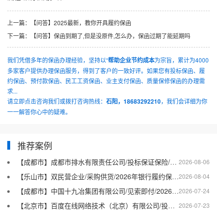
上一篇：
【问答】2025最新，教你开具履约保函
下一篇：
【问答】保函到期了,但是没原件,怎么办，保函过期了能延期吗
我们凭借多年的保函办理经验，坚持以“
帮助企业节约成本
为宗旨，累计为4000
多家客户提供办理保函服务，得到了客户的一致好评。如果您有投标保函、履
约保函、预付款保函、民工工资保函、业主支付保函、质量保修保函的办理需
求...
请立即点击咨询我们或拨打咨询热线：
石阳，18683292210
，我们会详细为你
一一解答你心中的疑难。
推荐案例
【成都市】成都市排水有限责任公司/投标保证保险/2026银行投标保函十三
2026-08-06
【乐山市】双民营企业/采购供货/2026年银行履约保函四十二
2026-08-04
【成都市】中国十九冶集团有限公司/见索即付/2026年银行履约保函四十一
2026-07-24
【北京市】百度在线网络技术（北京）有限公司/投标保函/2026银行投标保函十二
2026-07-23