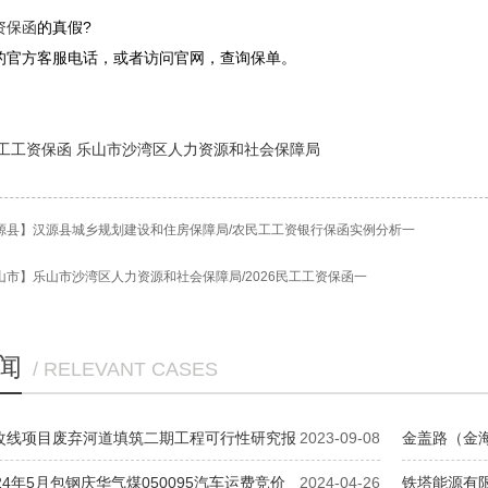
资保函
的真假?
的官方客服电话，或者访问官网，查询保单。
工工资保函
乐山市沙湾区人力资源和社会保障局
源县】汉源县城乡规划建设和住房保障局/农民工工资银行保函实例分析一
山市】乐山市沙湾区人力资源和社会保障局/2026民工工资保函一
闻
/ RELEVANT CASES
改线项目废弃河道填筑二期工程可行性研究报
2023-09-08
金盖路（金海
制竞争性磋商公告
24年5月包钢庆华气煤050095汽车运费竞价
2024-04-26
铁塔能源有限