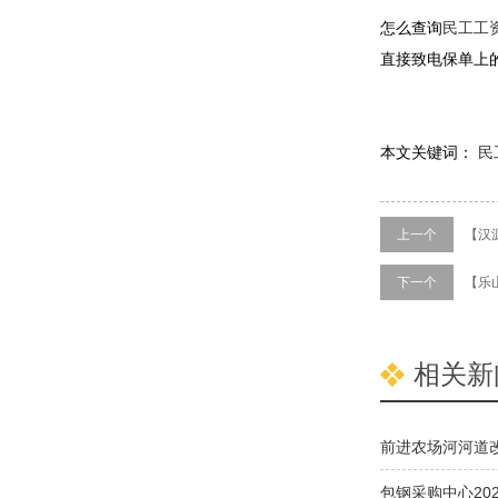
怎么查询
民工工
直接致电保单上
本文关键词：
民
上一个
【汉
下一个
【乐
相关新
前进农场河河道
告及初步设计编
包钢采购中心20