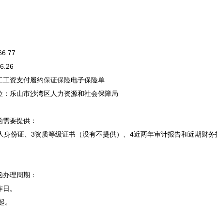
6.77
.26
工工资支付履约
保证保险
电子保险单
位：乐山市沙湾区人力资源和社会保障局
函需要提供：
法人身份证、3资质等级证书（没有不提供）、
4近两年审计报告和近期财务
函办理周期：
作日。
0起。