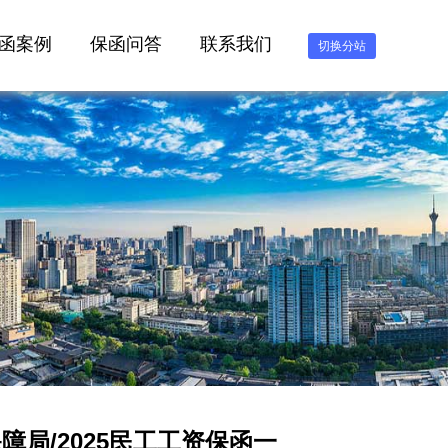
函案例
保函问答
联系我们
切换分站
局/2025民工工资保函一