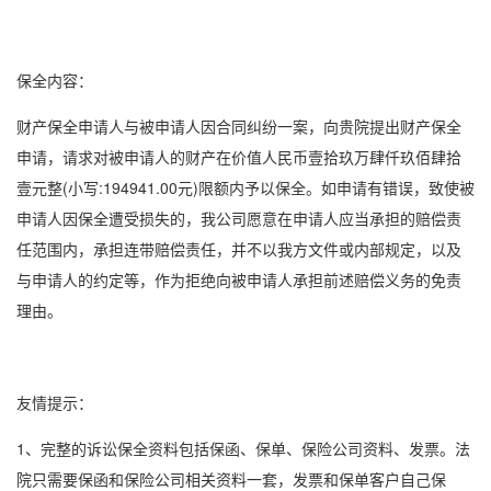
保全内容：
财产保全申请人与被申请人因合同纠纷一案，向贵院提出财产保全
申请，请求对被申请人的财产在价值人民币壹拾玖万肆仟玖佰肆拾
壹元整(小写:194941.00元)限额内予以保全。如申请有错误，致使被
申请人因保全遭受损失的，我公司愿意在申请人应当承担的赔偿责
任范围内，承担连带赔偿责任，并不以我方文件或内部规定，以及
与申请人的约定等，作为拒绝向被申请人承担前述赔偿义务的免责
理由。
友情提示：
1、完整的
诉讼保全
资料包括保函、保单、保险公司资料、发票。法
院只需要保函和保险公司相关资料一套，发票和保单客户自己保