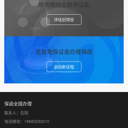
继续缴纳全额保证金
评估旧项目
还是免保证金办理保函
启动新征程
保函全国办理
联系人：石阳
电话微信：18683292210