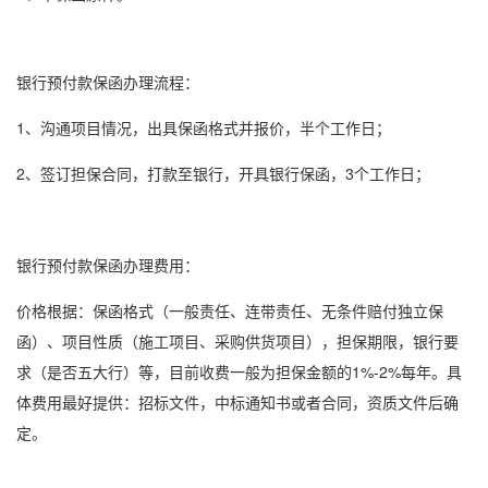
银行
预付款保函
办理流程：
1、沟通项目情况，出具
保函格式
并报价，半个工作日；
2、签订担保合同，打款至银行，开具
银行保函
，3个工作日；
银行
预付款保函
办理费用：
价格根据：
保函格式
（一般责任、连带责任、无条件赔付独立保
函）、项目性质（施工项目、采购供货项目），担保期限，银行要
求（是否五大行）等，目前收费一般为担保金额的1%-2%每年。具
体费用最好提供：招标文件，中标通知书或者合同，资质文件后确
定。