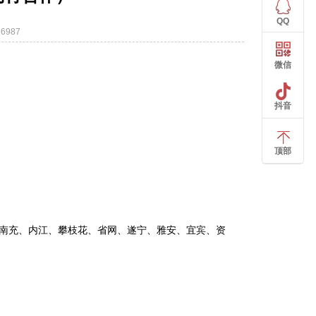
QQ
6987
微信
抖音
顶部
南充、内江、攀枝花、省网、遂宁、雅安、宜宾、资