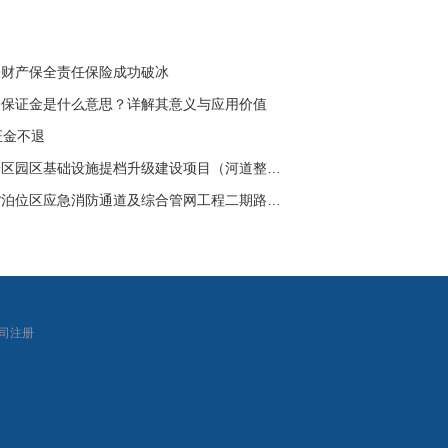
讼财产保全责任保险成功破冰
函保证金是什么意思？详解其意义与应用价值
证金不退
德阳市罗江区经开区园区基础设施提档升级建设项目（河道整治工程一期）监理单位招标公告
徐圩港区液体散货泊位区应急消防通道及综合管网工程二期路灯、消防水泵外接电源施工竞争性谈判公告（重发公告）
|
司注册