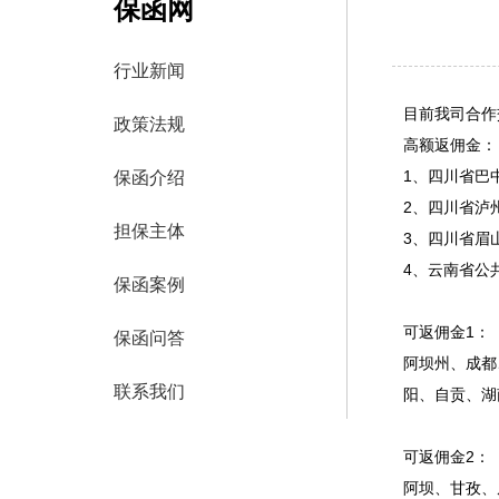
保函网
行业新闻
目前我司合作
政策法规
高额返佣金：
1、四川省巴
保函介绍
2、四川省泸
担保主体
3、四川省眉
4、云南省公
保函案例
可返佣金1：
保函问答
阿坝州、成都
联系我们
阳、自贡、湖
可返佣金2：
阿坝、甘孜、