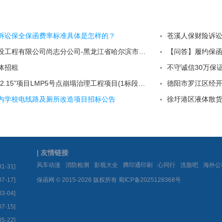
诉讼保全保函费率标准具体是怎样的？
苍溪人保财险诉
黑龙江省至永建设工程有限公司尚志分公司-黑龙江省哈尔滨市尚志市蚂蚁河带状公园水毁修复工程-绿植苗木采购（二次））招采公告
【问答】履约保
体招租
不守诚信30万保
日喀则市亚东县“2.15”项目LMP5号点崩塌治理工程项目(1标段（包）)补充文件
内学校电线路及厕所改造项目招标公告
| 友情链接
|
|
|
|
|
|
风车动漫
消防检测
影视大全
腾印通印刷
心同行
洗脸吧
海外公
01-31]
07-17]
保函网 © 2015-2026 版权所有
蜀ICP备2025128368号
03-04]
07-15]
05-22]