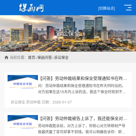
[切换站点]
诉讼保全
当前位置：
首页
>
保函问答
>
诉讼保全
【问答】劳动仲裁结果和保全受理通知书在昨天同时出的。对方如果...
问：劳动仲裁结果和保全受理通知书在昨天同时出的。
对方如果在这15天内上诉的话，我这个保全时效到不到
诉讼阶段呢？答：对于仲裁阶段已申请的财产保全是否
诉讼保全,劳动仲裁 日期：2026-01-07
会延续到接下来的诉讼阶段，...
【问答】劳动仲裁被告上诉了，我还能保全对方么？
劳动仲裁胜诉后，对方上诉了，你担心对方转移财产导
致最终赢了官司却拿不到钱。我可以明确告诉你：即使