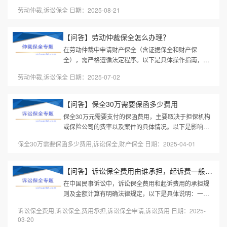
对方已经上诉，你仍然可以申请财产保全。这是一种非
劳动仲裁,诉讼保全 日期：2025-08-21
常重要的法律手段，可以有效...
【问答】劳动仲裁保全怎么办理？
在劳动仲裁中申请财产保全（含证据保全和财产保
全），需严格遵循法定程序。以下是具体操作指南，依
据最新规定整理：一、申请条件必要性诉讼保全：需证
劳动仲裁,诉讼保全 日期：2025-07-02
明用人单位存在转移、隐匿财产的...
【问答】保全30万需要保函多少费用
保全30万元需要支付的保函费用，主要取决于担保机构
或保险公司的费率以及案件的具体情况。以下是影响费
用的关键因素和大致估算：一、主要影响因素保函类型
保全30万需要保函多少费用,诉讼保全,财产保全 日期：2025-04-01
财产保全保函：常见于诉讼保...
【问答】诉讼保全费用由谁承担，起诉费一般要多少钱
在中国民事诉讼中，诉讼保全费用和起诉费用的承担规
则及金额计算有明确法律规定，以下是具体说明：一、
诉讼保全费用由谁承担？基本原则申请人预交：诉讼保
诉讼保全费用,诉讼保全,费用承担,诉讼保全申请,诉讼费用 日期：2025-
全费用（即保全申请费）由申...
03-20