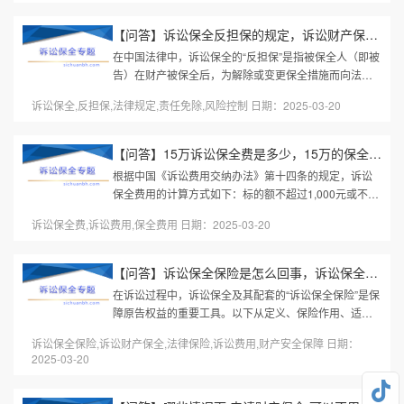
【问答】诉讼保全反担保的规定，诉讼财产保全反担保的法律依据
在中国法律中，诉讼保全的“反担保”是指被保全人（即被
告）在财产被保全后，为解除或变更保全措施而向法院
提供的担保。其核心目的是平衡双方权益，避免因错误
诉讼保全,反担保,法律规定,责任免除,风险控制 日期：2025-03-20
保全导致被保全人遭受不...
【问答】15万诉讼保全费是多少，15万的保全费是多少，法院怎么收
根据中国《诉讼费用交纳办法》第十四条的规定，诉讼
保全费用的计算方式如下：标的额不超过1,000元或不涉
及财产数额的，每件交纳30元。超过1,000元至10万元
诉讼保全费,诉讼费用,保全费用 日期：2025-03-20
的部分，按1%交纳。超过10万...
【问答】诉讼保全保险是怎么回事，诉讼保全什么意思需要买保险吗
在诉讼过程中，诉讼保全及其配套的“诉讼保全保险”是保
障原告权益的重要工具。以下从定义、保险作用、适用
场景等方面详细说明，帮助您快速理解核心要点：一、
诉讼保全保险,诉讼财产保全,法律保险,诉讼费用,财产安全保障 日期：
诉讼保全的基本概念1. 什...
2025-03-20