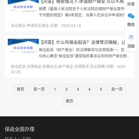
【问答】哪些情况下,申请财产保全,可以不用提交担保?
抖音
按照《最高人民法院关于人民法院办理财产保全案件若
干问题的规定》第9条规定，当事人在诉讼中申请财产保
全，有下列情形之一的，人民法院可以不要求提供担
微信
诉讼保全,申请诉讼保全 日期：2025-03-19
保： （一）追索赡养费、扶养...
【问答】什么叫保全起诉？法律常识揭秘，让你快速了解其重要性与...
顶部
保全起诉（财产保全）的法律解读与应用指南一、定义
与核心概念“保全起诉”通常指民事诉讼中的财产保全制
度，即法院根据当事人申请，对被告财产采取查封、冻
保全起诉,法律保全,民事诉讼,财产保全,法律程序,诉讼策略 日期：2025-
结等强制措施，防止其在诉...
02-26
首页
前一页
1
2
3
4
5
后一页
尾页
保函全国办理
联系人：石阳