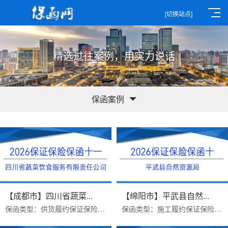
[切换站点]
精选过往案例，用实力说话
保函案例
【成都市】四川省蔬菜...
【绵阳市】平武县自然...
保函类型：供货履约保证保险保函保函金额：2000000办理周期：两个工作日出函机构：汇友财产相互保险社办理优势：免反担保，收费低...
保函类型：施工履约保证保险凭证保函金额：3578296.9办理周期：三个工作日出函机构：汇友财产相互保险社办理优势：见索即付格式无...