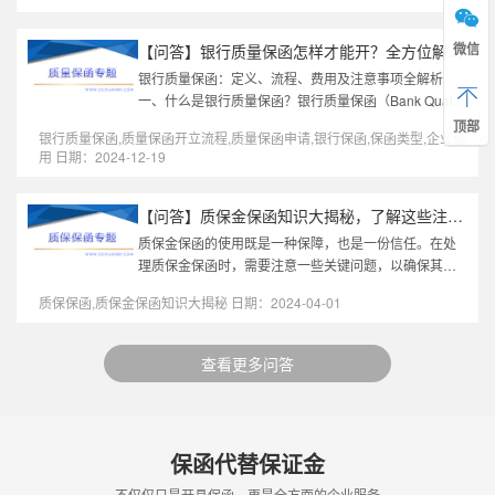
微信
【问答】银行质量保函怎样才能开？全方位解析助你轻松拿到保函
银行质量保函：定义、流程、费用及注意事项全解析
一、什么是银行质量保函？银行质量保函（Bank Quality
Guarantee）是由商业银行或金融机构应供应商（申请
顶部
银行质量保函,质量保函开立流程,质量保函申请,银行保函,保函类型,企业信
人）要求，向买方（受益人）...
用 日期：2024-12-19
【问答】质保金保函知识大揭秘，了解这些注意事项，保你安心
质保金保函的使用既是一种保障，也是一份信任。在处
理质保金保函时，需要注意一些关键问题，以确保其有
效性和合规性。本文将介绍质保金保函的几个重要注意
质保保函,质保金保函知识大揭秘 日期：2024-04-01
事项，以帮助大家更好地理解...
查看更多问答
保函代替保证金
不仅仅只是开具保函，更是全方面的企业服务