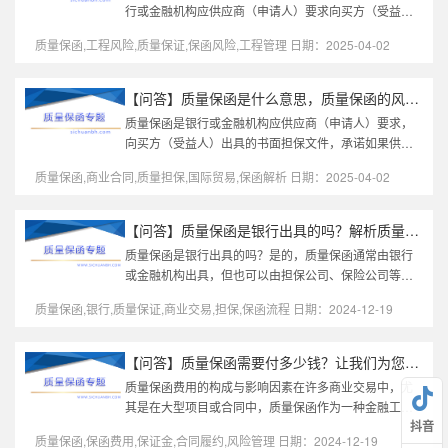
行或金融机构应供应商（申请人）要求向买方（受益
人）出具的担保文件，承诺在质量保证期内，如货物或
质量保函,工程风险,质量保证,保函风险,工程管理 日期：2025-04-02
工程不符合合同要求，银行将按...
【问答】质量保函是什么意思，质量保函的风险点有哪些
质量保函是银行或金融机构应供应商（申请人）要求，
向买方（受益人）出具的书面担保文件，承诺如果供应
商提供的货物或工程在质量保证期内不符合合同约定，
质量保函,商业合同,质量担保,国际贸易,保函解析 日期：2025-04-02
买方有权依据保函索赔，银行...
【问答】质量保函是银行出具的吗？解析质量保函的核心价值与流程
质量保函是银行出具的吗？是的，质量保函通常由银行
或金融机构出具，但也可以由担保公司、保险公司等具
备资质的第三方机构开立。银行保函因信用度高，在国
质量保函,银行,质量保证,商业交易,担保,保函流程 日期：2024-12-19
际贸易和工程合同中更受认可...
【问答】质量保函需要付多少钱？让我们为您揭开背后的成本与价值
质量保函费用的构成与影响因素在许多商业交易中，尤
其是在大型项目或合同中，质量保函作为一种金融工
抖音
具，已逐渐成为合同履约保障的重要组成部分。对于许
质量保函,保函费用,保证金,合同履约,风险管理 日期：2024-12-19
多企业来说，"质量保函需...