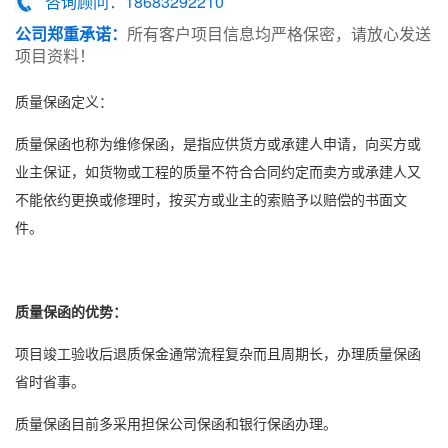
咨询顾问：18683292210
公司郑重承诺：
所有客户项目信息均严格保密，请放心发送
项目资料！
质量保函
‌定义：
质量保函
也称为维修保函，是指应供货方或承建人申请，向买方或
业主保证，如货物或工程的质量不符合合同约定而卖方或承建人又
不能依约更换或修理时，按买方或业主的索赔予以赔偿的书面文
件。‌
质量保函
的优势：
项目竣工验收后退质保金通常流程复杂而且周期长，办理质量保函
省时省事。
质量保函目前多采用
担保公司保函
和
银行保函
办理。