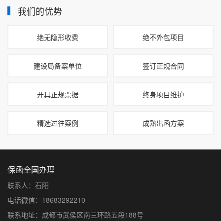
我们的优势
绝无隐形收费
绝不外包项目
建设局备案单位
签订正规合同
开具正规票据
终身项目维护
精选过往案例
成熟出函方案
保函全国办理
联系人：石阳
电话微信：18683292210
联系地址：成都市武侯区南三环路五段188号