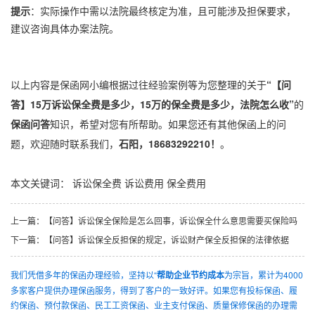
提示
：实际操作中需以法院最终核定为准，且可能涉及担保要求，
建议咨询具体办案法院。
以上内容是保函网小编根据过往经验案例等为您整理的关于
“【问
答】15万诉讼保全费是多少，15万的保全费是多少，法院怎么收”
的
保函问答
知识，希望对您有所帮助。如果您还有其他保函上的问
题，欢迎随时联系我们，
石阳，18683292210！
。
本文关键词：
诉讼保全费
诉讼费用
保全费用
上一篇：
【问答】诉讼保全保险是怎么回事，诉讼保全什么意思需要买保险吗
下一篇：
【问答】诉讼保全反担保的规定，诉讼财产保全反担保的法律依据
我们凭借多年的保函办理经验，坚持以“
帮助企业节约成本
为宗旨，累计为4000
多家客户提供办理保函服务，得到了客户的一致好评。如果您有投标保函、履
约保函、预付款保函、民工工资保函、业主支付保函、质量保修保函的办理需