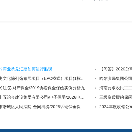
的商业承兑汇票如何进行贴现
【问答】2026
昌都市边坝县历史文化陈列馆布展项目（EPC模式）项目(1标段（包）)补充文件
法院-财产保全/2019诉讼保全保函实例分析九
海南要求农民工工
【黄石市】中国十五冶金建设集团有限公司/电子保函/2026电子保函一
三级资质履约保函
【四川省】绵阳市涪城区人民法院-合同纠纷/2025诉讼保全保函五
2024年度收储