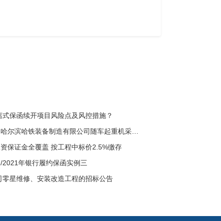
分离式保函续开项目风险点及风控措施？
哈尔滨局集团公司哈尔滨哈铁装备制造有限公司随车起重机采购项目（二次）竞争性谈判采购公告
资保证金全覆盖 按工程中标价2.5%缴存
/2021年银行履约保函实例三
公司零星维修、安装改造工程的招标公告