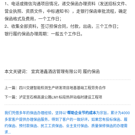
1、电话或微信沟通项目情况，递交保函办理资料（发送招标文件、
营业执照、资质文件，中标通知书），走银行保函审批流程，确定
保函格式及费用，一个工作日；
2、收集全部资料，签订担保合同，付款，出函，三个工作日；
银行履约保函办理周期：一般五个工作日。
本文关键词：
宜宾港鑫酒店管理有限公司
履约保函
上一篇：
四川交建智能检测生产研发项目地基基础工程劳务合作
下一篇：
泸定至石棉高速公路LM1标段热拌站临时建设工程项
我们凭借多年的保函办理经验，坚持以“
帮助企业节约成本
为宗旨，累计为4000
多家客户提供办理保函服务，得到了客户的一致好评。如果您有投标保函、履
约保函、预付款保函、民工工资保函、业主支付保函、质量保修保函的办理需
求...