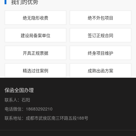
我们的优势
绝无隐形收费
绝不外包项目
建设局备案单位
签订正规合同
开具正规票据
终身项目维护
精选过往案例
成熟出函方案
保函全国办理
联系人：石阳
电话微信：18683292210
联系地址：成都市武侯区南三环路五段188号