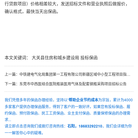
行贷款项目）价格相差较大，发送招标文件和营业执照后做报价，
确认格式，最快当天出保函。
本文关键词：
大关县住房和城乡建设局
投标保函
上一篇：
中铁建电气化局集团第一工程有限公司新疆区域中小型工程项目指挥部第二批物资设备采购竞争性谈判公告
下一篇：
东莞市中西医结合医院瓶装医用气体及配套钢瓶采购项目招标公告
我们凭借多年的保函办理经验，坚持以“
帮助企业节约成本
为宗旨，累计为4000
多家客户提供办理保函服务，得到了客户的一致好评。如果您有投标保函、履
约保函、预付款保函、民工工资保函、业主支付保函、质量保修保函的办理需
求...
请立即点击咨询我们或拨打咨询热线：
石阳，18683292210
，我们会详细为你
一一解答你心中的疑难。