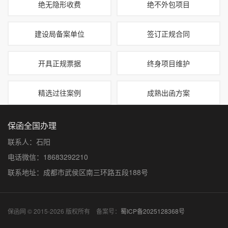
绝无隐形收费
绝不外包项目
建设局备案单位
签订正规合同
开具正规票据
终身项目维护
精选过往案例
成熟出函方案
保函全国办理
联系人：石阳
电话微信：18683292210
联系地址：成都市武侯区南三环路五段188号
保函网 © 2015-2026 版权所有 备案号：
蜀ICP备2025128368号