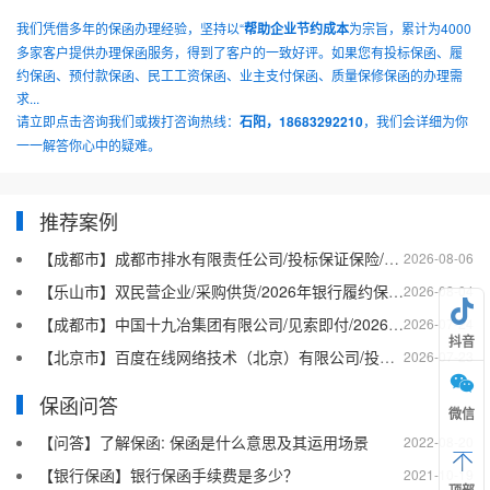
我们凭借多年的保函办理经验，坚持以“
帮助企业节约成本
为宗旨，累计为4000
多家客户提供办理保函服务，得到了客户的一致好评。如果您有投标保函、履
约保函、预付款保函、民工工资保函、业主支付保函、质量保修保函的办理需
求...
请立即点击咨询我们或拨打咨询热线：
石阳，18683292210
，我们会详细为你
一一解答你心中的疑难。
推荐案例
【成都市】成都市排水有限责任公司/投标保证保险/2026银行投标保函十三
2026-08-06
【乐山市】双民营企业/采购供货/2026年银行履约保函四十二
2026-08-04
【成都市】中国十九冶集团有限公司/见索即付/2026年银行履约保函四十一
2026-07-24
抖音
【北京市】百度在线网络技术（北京）有限公司/投标保函/2026银行投标保函十二
2026-07-23
保函问答
微信
【问答】了解保函: 保函是什么意思及其运用场景
2022-08-20
【银行保函】银行保函手续费是多少？
2021-10-19
顶部