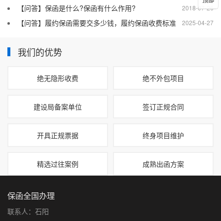
【问答】保函是什么?保函有什么作用?
2018-07-26
【问答】履约保函需要交多少钱，履约保函收费标准
2025-04-27
我们的优势
绝无隐形收费
绝不外包项目
建设局备案单位
签订正规合同
开具正规票据
终身项目维护
精选过往案例
成熟出函方案
保函全国办理
联系人：石阳