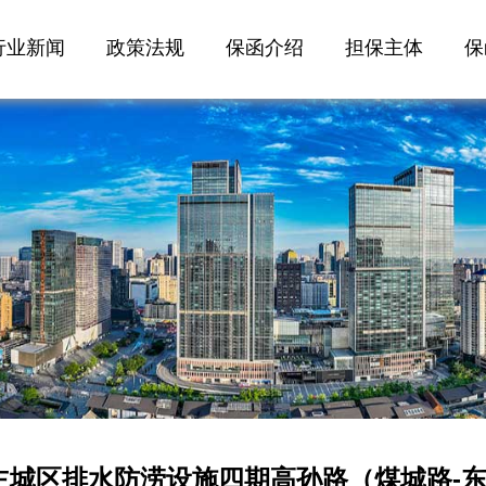
行业新闻
政策法规
保函介绍
担保主体
保
主城区排水防涝设施四期高孙路（煤城路-