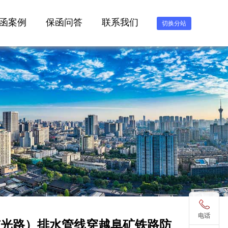
函案例
保函问答
联系我们
切换分站
电话
东光路）排水管线穿越阜矿铁路防