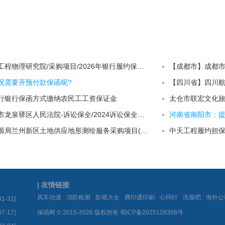
【绵阳市】中国工程物理研究院/采购项目/2026年银行履约保函三十五
况需要开预付款保函呢?
行银行保函方式缴纳农民工工资保证金
【四川省】成都市龙泉驿区人民法院-诉讼保全/2024诉讼保全保函二十
河南省南阳市：
兰州新区自然资源局兰州新区土地供应地形测绘服务采购项目(二次)招标公告
中天工程履约担保
| 友情链接
|
|
|
|
|
|
风车动漫
消防检测
影视大全
腾印通印刷
心同行
洗脸吧
海外公
01-31]
07-17]
保函网 © 2015-2026 版权所有
蜀ICP备2025128368号