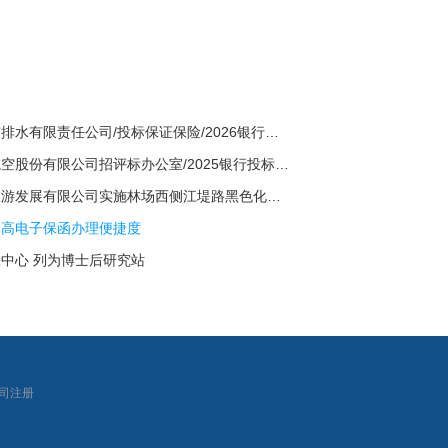
【成都市】成都市排水有限责任公司/投标保证保险/2026银行投标保函十三
【四川省】四川航空股份有限公司招评标办公室/2025银行投标保函十六
太仓市联宏文化旅游发展有限公司实施林场西侧江堤路黑色化工程的招标公告
提高电子保函办理便捷度
中心 列为博士后研究站
|
司注册