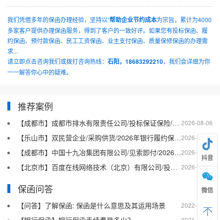
我们凭借多年的保函办理经验，坚持以“
帮助企业节约成本
为宗旨，累计为4000
多家客户提供办理保函服务，得到了客户的一致好评。如果您有投标保函、履
约保函、预付款保函、民工工资保函、业主支付保函、质量保修保函的办理需
求...
请立即点击咨询我们或拨打咨询热线：
石阳，18683292210
，我们会详细为你
一一解答你心中的疑难。
推荐案例
【成都市】成都市排水有限责任公司/投标保证保险/2026银行投标保函十三
2026-08-06
【乐山市】双民营企业/采购供货/2026年银行履约保函四十二
2026-08-04
【成都市】中国十九冶集团有限公司/见索即付/2026年银行履约保函四十一
2026-07-24
抖音
【北京市】百度在线网络技术（北京）有限公司/投标保函/2026银行投标保函十二
2026-07-23
保函问答
微信
【问答】了解保函: 保函是什么意思及其运用场景
2022-08-20
2021-10-19