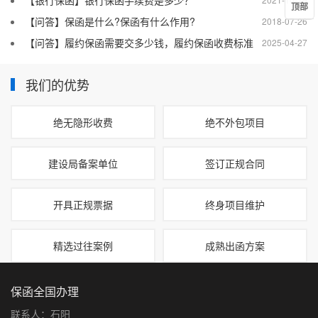
【银行保函】银行保函手续费是多少？
顶部
【问答】保函是什么?保函有什么作用?
2018-07-26
【问答】履约保函需要交多少钱，履约保函收费标准
2025-04-27
我们的优势
绝无隐形收费
绝不外包项目
建设局备案单位
签订正规合同
开具正规票据
终身项目维护
精选过往案例
成熟出函方案
保函全国办理
联系人：石阳