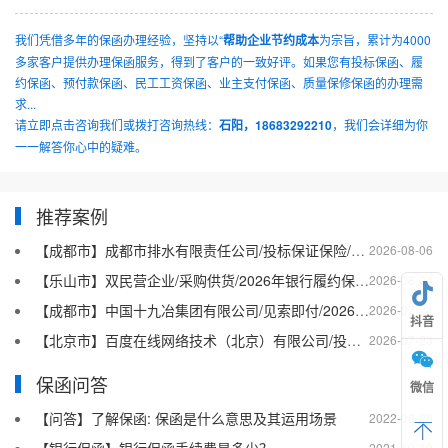
我们凭借多年的保函办理经验，坚持以“
帮助企业节约成本
为宗旨，累计为4000
多家客户提供办理保函服务，得到了客户的一致好评。如果您有投标保函、履
约保函、预付款保函、民工工资保函、业主支付保函、质量保修保函的办理需
求...
请立即点击咨询我们或拨打咨询热线：
石阳，18683292210
，我们会详细为你
一一解答你心中的疑难。
推荐案例
【成都市】成都市排水有限责任公司/投标保证保险/2026银行投标保函十三
2026-08-06
【乐山市】双民营企业/采购供货/2026年银行履约保函四十二
2026-08-04
【成都市】中国十九冶集团有限公司/见索即付/2026年银行履约保函四十一
2026-07-24
抖音
【北京市】百度在线网络技术（北京）有限公司/投标保函/2026银行投标保函十二
2026-07-23
保函问答
微信
【问答】了解保函: 保函是什么意思及其运用场景
2022-08-20
2021-10-19