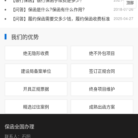
【银行保函】银行保函手续费是多少？
顶部
【问答】保函是什么?保函有什么作用?
2018-07-26
【问答】履约保函需要交多少钱，履约保函收费标准
2025-04-27
我们的优势
绝无隐形收费
绝不外包项目
建设局备案单位
签订正规合同
开具正规票据
终身项目维护
精选过往案例
成熟出函方案
保函全国办理
联系人：石阳