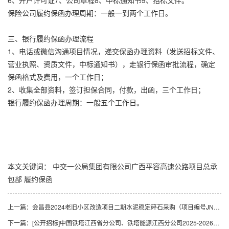
6、开户许可证7、公司章程8、中标通知书9、招标文件。
保险公司履约保函办理周期：一般一到两个工作日。
三、银行履约保函办理流程
1、电话或微信沟通项目情况，递交保函办理资料（发送招标文件、
营业执照、资质文件，中标通知书），走银行保函审批流程，确定
保函格式及费用，一个工作日；
2、收集全部资料，签订担保合同，付款，出函，三个工作日；
银行履约保函办理周期：一般五个工作日。
本文关键词：
中交一公局集团有限公司广西平容高速公路项目总承
包部
履约保函
上一篇：
会昌县2024老旧小区改造项目二期水泥稳定碎石采购（项目编号JNJT-2024-03）的竞争性谈判公告
下一篇：
[公开招标]中国铁塔江西省分公司、铁塔能源江西分公司2025-2026年监理服务项目-招标公告