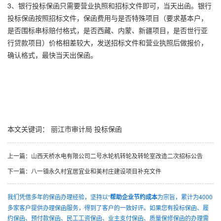
3、银行投标保函只需要营业执照和招标文件即可，当天出函。银行
投标保函按照招标文件，保函费用与是否特殊项目（要求基本户，
是否围标串标赔付格式，是否西藏、内蒙、新疆项目，是否世行亚
行贷款项目）价格相差较大，发送招标文件和营业执照后做报价，
确认格式，最快当天出保函。
本文关键词：
丽江市审计局
投标保函
上一篇：
山西天桥水电有限公司二号水轮机转轮及转轮室改造二次招标公告
下一篇：
八一镇永久村宜居宜业和美村庄建设项目补充文件
我们凭借多年的保函办理经验，坚持以“
帮助企业节约成本
为宗旨，累计为4000
多家客户提供办理保函服务，得到了客户的一致好评。如果您有投标保函、履
约保函、预付款保函、民工工资保函、业主支付保函、质量保修保函的办理需