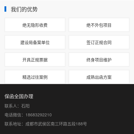
我们的优势
绝无隐形收费
绝不外包项目
建设局备案单位
签订正规合同
开具正规票据
终身项目维护
精选过往案例
成熟出函方案
保函全国办理
联系人：石阳
电话微信：18683292210
联系地址：成都市武侯区南三环路五段188号