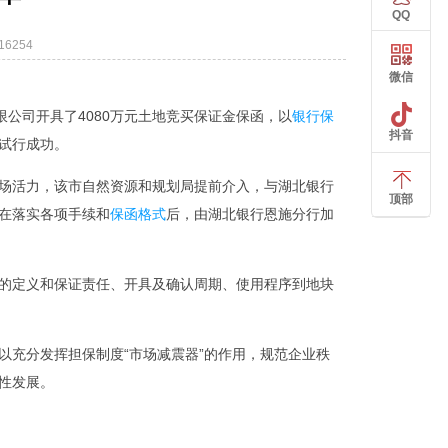
QQ
6254
微信
公司开具了4080万元土地竞买保证金保函，以
银行保
抖音
试行成功。
场活力，该市自然资源和规划局提前介入，与湖北银行
顶部
在落实各项手续和
保函格式
后，由湖北银行恩施分行加
的定义和保证责任、开具及确认周期、使用程序到地块
以充分发挥担保制度“市场减震器”的作用，规范企业秩
性发展。