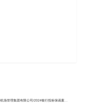
【辽宁省】辽宁省机场管理集团有限公司/2024银行投标保函案例四