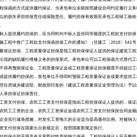
程保函的方式提供履约保证。当承包单位未能按照建设合同约定履行义务
位的损失承担担保责任或保险责任。履约担保有效期至承包工程竣工验收
。
标人提供履约担保的，应当同时向中标人提供同等额度的工程款支付担保
施工程中推广工程款支付保函担保工作的通知》（甘建工〔2018〕541
量保证担保。工程质量保证担保是指工程担保保证人提供的保证建筑工程
出现的缺陷履行维修义务的担保形式。承包单位可以工程保函方式替代工
不得再预留保证金。工程质量保证金或工程质量保证担保额度不得超过工程
或提供履约担保的，发包单位不得同时预留工程质量保证金或要求提供工
照住房城乡建设部、财政部印发的《建设工程质量保证金管理办法》予以
人承担保证担保责任。
工资支付担保。农民工工资支付担保是指由工程担保保证人提供的，保证
农民工工资的企业，农民工工资保证金或农民工工资支付担保按合同金额的
企业实行减免措施，对发生工资拖欠的企业适当提高缴存比例。对被纳入
资支付担保在国家出台新规定后，按照国家新规定执行。
付担保全部采用具有见索即付性质的独立保函，工程担保保证人应不断提