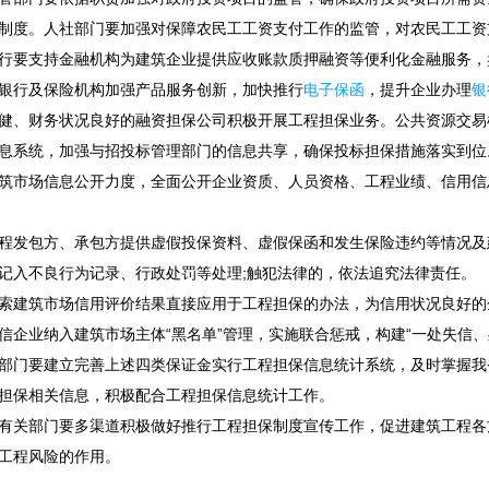
制度。人社部门要加强对保障农民工工资支付工作的监管，对农民工工资
行要支持金融机构为建筑企业提供应收账款质押融资等便利化金融服务，
银行及保险机构加强产品服务创新，加快推行
电子保函
，提升企业办理
银
健、财务状况良好的融资担保公司积极开展工程担保业务。公共资源交易
息系统，加强与招投标管理部门的信息共享，确保投标担保措施落实到位
筑市场信息公开力度，全面公开企业资质、人员资格、工程业绩、信用信
程发包方、承包方提供虚假投保资料、虚假保函和发生保险违约等情况及
记入不良行为记录、行政处罚等处理;触犯法律的，依法追究法律责任。
索建筑市场信用评价结果直接应用于工程担保的办法，为信用状况良好的
信企业纳入建筑市场主体“黑名单”管理，实施联合惩戒，构建“一处失信、
部门要建立完善上述四类保证金实行工程担保信息统计系统，及时掌握我
担保相关信息，积极配合工程担保信息统计工作。
有关部门要多渠道积极做好推行工程担保制度宣传工作，促进建筑工程各
工程风险的作用。