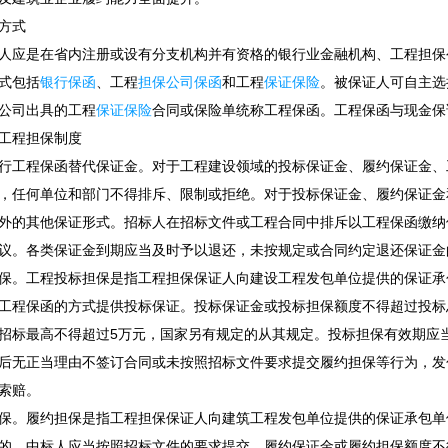
方式
人应是在省内注册或设有分支机构并有资格的银行业金融机构、工程担保
式包括
银行保函
、工程
担保公司保函
和工程
保证保险
。被保证人可自主选
公司出具的工程
保证保险
合同或保险单统称工程保函。工程保函与现金保
工程担保制度
行工程保函替代保证金。对于工程建设领域的投标保证金、履约保证金、
，任何单位和部门不得排斥、限制或拒绝。对于投标保证金、履约保证金
外的其他保证形式。招标人在招标文件或工程合同中排斥以工程保函缴纳
议。各类保证金到期应当及时予以退还，未按规定或合同约定退还保证金
保。工程投标担保是指工程担保保证人向建设工程发包单位提供的保证承
工程保函的方式提供投标保证。投标保证金或投标担保额度不得超过投标总
招标最高不得超过5万元，国家另有规定的从其规定。投标担保有效期应
后无正当理由不签订合同或未按照招标文件要求提交履约担保等行为，发
索赔。
保。履约担保是指工程担保保证人向建筑工程发包单位提供的保证承包单
的，中标人应当按照招标文件的要求提交，履约保证金或履约担保额度不