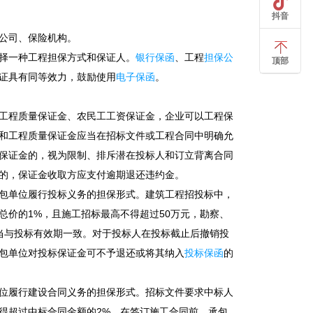
抖音
公司、保险机构。
择一种工程担保方式和保证人。
银行保函
、工程
担保公
顶部
证具有同等效力，鼓励使用
电子保函
。
工程质量保证金、农民工工资保证金，企业可以工程保
和工程质量保证金应当在招标文件或工程合同中明确允
保证金的，视为限制、排斥潜在投标人和订立背离合同
的，保证金收取方应支付逾期退还违约金。
包单位履行投标义务的担保形式。建筑工程招投标中，
价的1%，且施工招标最高不得超过50万元，勘察、
当与投标有效期一致。对于投标人在投标截止后撤销投
包单位对投标保证金可不予退还或将其纳入
投标保函
的
位履行建设合同义务的担保形式。招标文件要求中标人
得超过中标合同金额的2%。在签订施工合同前，承包