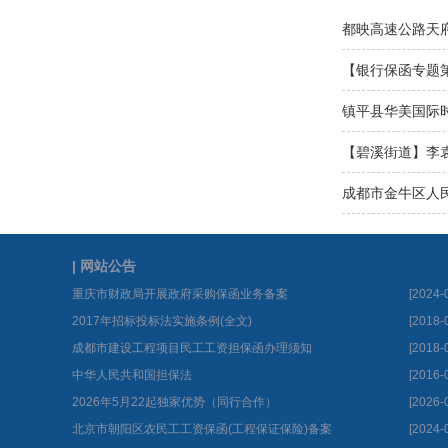
都映高速公路天
【银行保函专题
保函三种责任格
镇平县华美国际
【碧溪街道】李袁
成都市金牛区人民
四
| 网站公告
重庆市财政局开展政府采购保函业务备案
[2024-
2017年招标投标法实施条例(全文)
[2018-
成都市建设工程项目民工工资担保函办理须知
[2018-
中华人民共和国担保法
[2016-
2026年5月22起独家优势（同行合作）
[2026-
北京市朝阳区农民工工资保函(工程保证保险)备案
[2024-