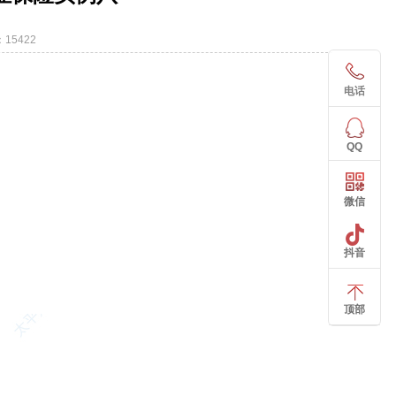
15422
电话
QQ
微信
抖音
顶部