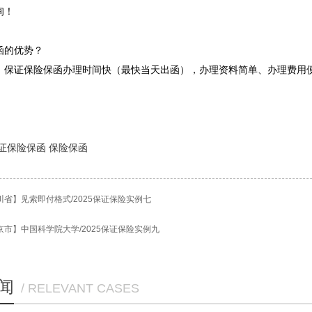
询！
函的优势？
，保证保险保函办理时间快（最快当天出函），办理资料简单、办理费用
证保险保函
保险保函
川省】见索即付格式/2025保证保险实例七
京市】中国科学院大学/2025保证保险实例九
闻
/ RELEVANT CASES