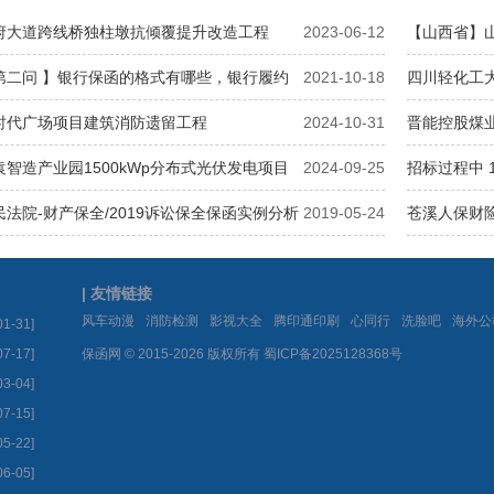
府大道跨线桥独柱墩抗倾覆提升改造工程
2023-06-12
【山西省】山
行投标保函
第二问 】银行保函的格式有哪些，银行履约
2021-10-18
四川轻化工
式？
时代广场项目建筑消防遗留工程
2024-10-31
晋能控股煤业
项目公告
智造产业园1500kWp分布式光伏发电项目
2024-09-25
招标过程中 
法院-财产保全/2019诉讼保全保函实例分析
2019-05-24
苍溪人保财
| 友情链接
|
|
|
|
|
|
风车动漫
消防检测
影视大全
腾印通印刷
心同行
洗脸吧
海外公
01-31]
07-17]
保函网 © 2015-2026 版权所有
蜀ICP备2025128368号
03-04]
07-15]
05-22]
06-05]