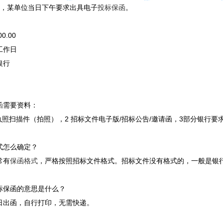
08日，某单位当日下午要求出具电子
投标保函
。
0.00
工作日
银行
函
需要资料：
执照扫描件（拍照），2 招标文件电子版/招标公告/邀请函，3部分银行要
式怎么确定？
常有
保函格式
，严格按照招标文件格式。招标文件没有格式的，一般是银
标保函的意思是什么？
日出函，自行打印，无需快递。