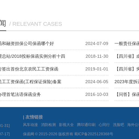
闻
/ RELEVANT CASES
函和融资担保公司保函哪个好
2024-07-09
一般责任保函
总站/2018投标保函实例分析十四
2018-11-30
【四川省】成
函十九
行签出首份北京农民工工资保函
2019-01-01
【四川省】夹
工工资保函(工程保证保险)备案
2024-06-05
2023年度
政配套工程
办理首笔法语保函业务
2016-10-03
【问答】保
| 友情链接
|
|
|
|
|
|
风车动漫
消防检测
影视大全
腾印通印刷
心同行
洗脸吧
海外公
01-31]
07-17]
保函网 © 2015-2026 版权所有
蜀ICP备2025128368号