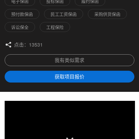
电子保函
投标保函
履约保函
预付款保函
民工工资保函
采购供货保函
诉讼保全
工程保险
点击：13531
我有类似需求
获取项目报价