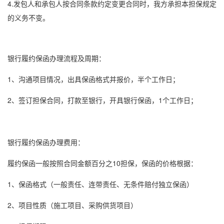
4.发包人和承包人按合同条款约定变更合同时，我方承担本担保规定
的义务不变。
银行
履约保函
办理流程及周期：
1、沟通项目情况，出具
保函格式
并报价，半个工作日；
2、签订担保合同，打款至银行，开具
银行保函
，1个工作日；
银行
履约保函
办理费用：
履约保函
一般按照合同金额百分之10担保，保函的价格根据：
1、
保函格式
（一般责任、连带责任、无条件赔付独立保函）
2、项目性质（施工项目、采购供货项目）