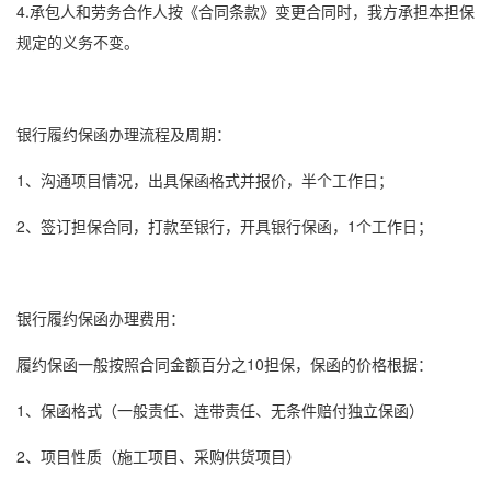
4.承包人和劳务合作人按《合同条款》变更合同时，我方承担本担保
规定的义务不变。
银行
履约保函
办理流程及周期：
1、沟通项目情况，出具
保函格式
并报价，半个工作日；
2、签订担保合同，打款至银行，开具
银行保函
，1个工作日；
银行
履约保函
办理费用：
履约保函
一般按照合同金额百分之10担保，保函的价格根据：
1、
保函格式
（一般责任、连带责任、无条件赔付独立保函）
2、项目性质（施工项目、采购供货项目）