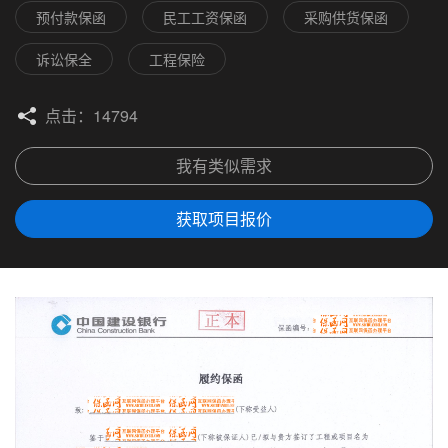
预付款保函
民工工资保函
采购供货保函
诉讼保全
工程保险
点击：14794
我有类似需求
获取项目报价