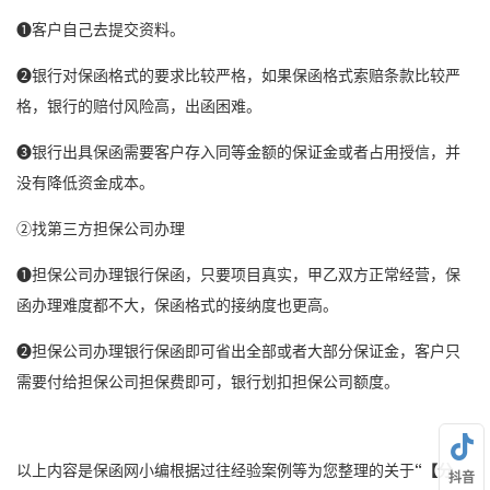
❶客户自己去提交资料。
❷银行对
保函格式
的要求比较严格，如果
保函格式
索赔条款比较严
格，银行的赔付风险高，出函困难。
❸银行出具保函需要客户存入同等金额的保证金或者占用授信，并
没有降低资金成本。
②找第三方担保公司办理
❶担保公司办理
银行保函
，只要项目真实，甲乙双方正常经营，保
函办理难度都不大，保函格式的接纳度也更高。
❷担保公司办理银行保函即可省出全部或者大部分保证金，客户只
需要付给担保公司担保费即可，银行划扣担保公司额度。
以上内容是保函网小编根据过往经验案例等为您整理的关于
“【分
抖音