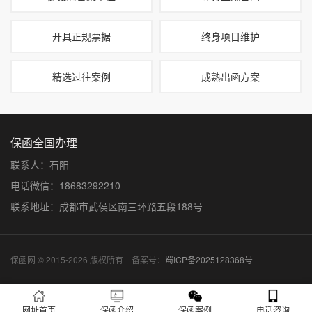
开具正规票据
终身项目维护
精选过往案例
成熟出函方案
保函全国办理
联系人：石阳
电话微信：18683292210
联系地址：成都市武侯区南三环路五段188号
保函网 © 2015-2026 版权所有 备案号：
蜀ICP备2025128368号
网址首页
保函介绍
保函案例
电话咨询