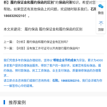
析】履约保证金和履约保函的区别”
的
保函问答
知识，希望对您有所
帮助。如果您还有其他保函上的问题，欢迎随时联系我们，
石阳，
微信
18683292210！
。
本文关键词：
履约保函
履约保证金和履约保函的区别
顶部
上一篇：
【分析】履约保函和履约保证金有区别吗？
下一篇：
【问答】没有施工许可证可以开具银行履约保函吗?
我们凭借多年的保函办理经验，坚持以“
帮助企业节约成本
为宗旨，累计为4000
多家客户提供办理保函服务，得到了客户的一致好评。如果您有投标保函、履
约保函、预付款保函、民工工资保函、业主支付保函、质量保修保函的办理需
求...
请立即点击咨询我们或拨打咨询热线：
石阳，18683292210
，我们会详细为你
一一解答你心中的疑难。
推荐案例