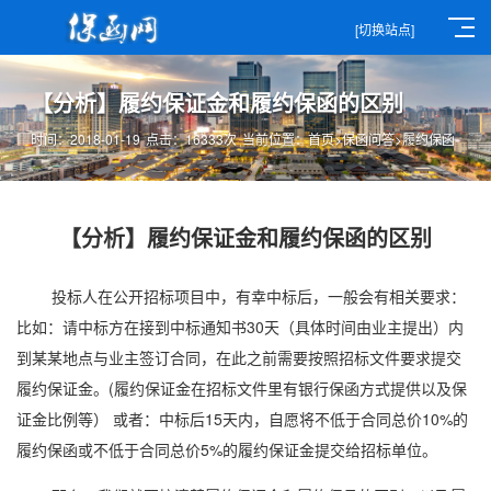
[切换站点]
【分析】履约保证金和履约保函的区别
时间：2018-01-19
点击：16333次
当前位置：
首页
>
保函问答
>
履约保函
【分析】履约保证金和履约保函的区别
投标人在公开招标项目中，有幸中标后，一般会有相关要求：
比如：请中标方在接到中标通知书30天（具体时间由业主提出）内
到某某地点与业主签订合同，在此之前需要按照招标文件要求提交
履约保证金。(履约保证金在招标文件里有
银行保函
方式提供以及保
证金比例等） 或者：中标后15天内，自愿将不低于合同总价10%的
履约保函
或不低于合同总价5%的履约保证金提交给招标单位。