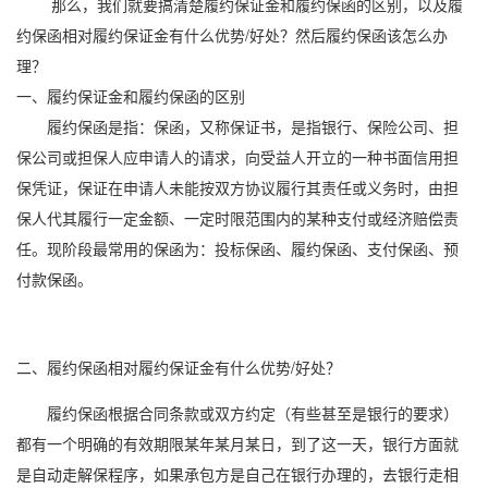
那么，我们就要搞清楚履约保证金和
履约保函
的区别，以及
履
约保函
相对履约保证金有什么优势/好处？然后履约保函该怎么办
理？
一、履约保证金和履约保函的区别
履约保函是指：保函，又称保证书，是指银行、保险公司、担
保公司或担保人应申请人的请求，向受益人开立的一种书面信用担
保凭证，保证在申请人未能按双方协议履行其责任或义务时，由担
保人代其履行一定金额、一定时限范围内的某种支付或经济赔偿责
任。现阶段最常用的保函为：
投标保函
、履约保函、支付保函、
预
付款保函
。
二、履约保函相对履约保证金有什么优势/好处？
履约保函根据合同条款或双方约定（有些甚至是银行的要求）
都有一个明确的有效期限某年某月某日，到了这一天，银行方面就
是自动走解保程序，如果承包方是自己在银行办理的，去银行走相