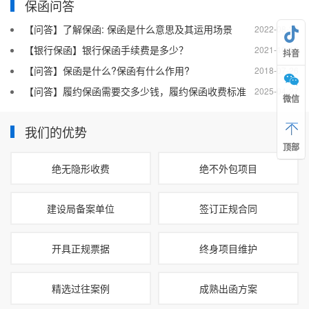
保函问答
【问答】了解保函: 保函是什么意思及其运用场景
2022-08-20
【银行保函】银行保函手续费是多少？
2021-10-19
抖音
【问答】保函是什么?保函有什么作用?
2018-07-26
【问答】履约保函需要交多少钱，履约保函收费标准
2025-04-27
微信
我们的优势
顶部
绝无隐形收费
绝不外包项目
建设局备案单位
签订正规合同
开具正规票据
终身项目维护
精选过往案例
成熟出函方案