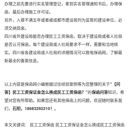
办理之前先要进行实名管理登记，拿到实名管理通知书后，办理保
函，最后办理施工许可证。
另外，入蓉不满五年或者被成都市建设局列为监管的建设单位，必
须交纳现金。
四川省外建设局能否办理
民工工资保函
，取决于建设局或者人社局
是否认可保函，每个建设局或人社局要求不一样，需要和当地核
实。四川省各建设局或人社局的详细情况可以致电保函网，了解最
新最全的备案信息。
以上内容是保函网小编根据过往经验案例等为您整理的关于
“【问
答】民工工资保证金怎么换成民工工资保函？”
的
保函问答
知识，希
望对您有所帮助。如果您还有其他保函上的问题，欢迎随时联系我
们，
石阳，18683292210！
。
本文关键词：
民工工资保函
民工工资保证金怎么换成民工工资保函