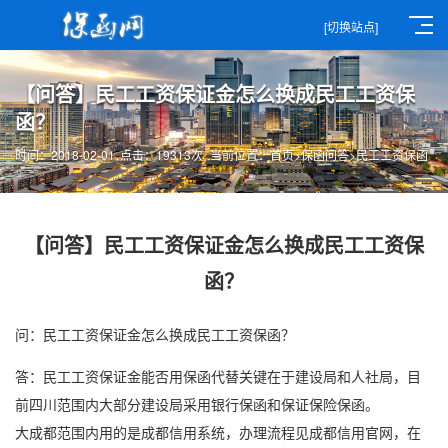
[切换站点]
【问答】民工工资保证金怎么换成民工工资保
函？
时间：2018-02-01
点击：19313次
当前位置：
首页
>
保函问答
>
民工工资保函
【问答】民工工资保证金怎么换成民工工资保
函？
问：民工工资保证金怎么换成
民工工资保函
？
答：民工工资保证金能否用保函代替关键在于建设局和人社局，目
前四川范围内大部分建设局采用
银行保函
和
保证保险
保函。
大成都范围内用的是成都信用系统，办理流程见成都信用官网，在