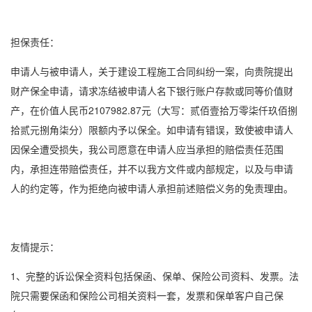
担保责任：
申请人与被申请人，关于建设工程施工合同纠纷一案，向贵院提出
财产保全申请，请求冻结被申请人名下银行账户存款或同等价值财
产，在价值人民币2107982.87元（大写：贰佰壹拾万零柒仟玖佰捌
拾贰元捌角柒分）限额内予以保全。如申请有错误，致使被申请人
因保全遭受损失，我公司愿意在申请人应当承担的赔偿责任范围
内，承担连带赔偿责任，并不以我方文件或内部规定，以及与申请
人的约定等，作为拒绝向被申请人承担前述赔偿义务的免责理由。
友情提示：
1、完整的
诉讼保全
资料包括保函、保单、保险公司资料、发票。法
院只需要保函和保险公司相关资料一套，发票和保单客户自己保