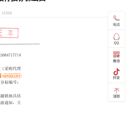
12316
电话
QQ
微信
抖音
顶部