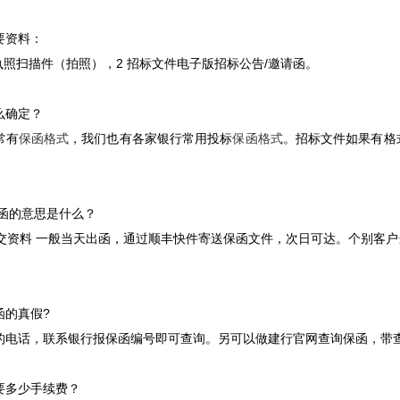
要资料：
执照扫描件（拍照），2 招标文件电子版招标公告/邀请函。
么确定？
常有
保函格式
，我们也有各家银行常用投标
保函格式
。招标文件如果有格
函的意思是什么？
提交资料 一般当天出函，通过顺丰快件寄送保函文件，次日可达。个别客
函的真假?
的电话，联系银行报保函编号即可查询。另可以做建行官网查询保函，带
要多少手续费？