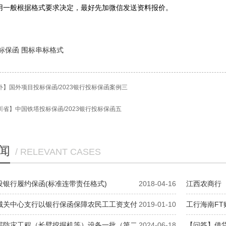
用一般根据格式要求决定，最好先加微信发送资料报价。
标保函
围标串标格式
外】国外项目投标保函/2023银行投标保函案例三
川省】中国铁塔投标保函/2023银行投标保函五
闻
/ RELEVANT CASES
银行履约保函(标准连带责任格式)
2018-04-16
江西农商行
城关中心支行以银行保函保障农民工工资支付
2019-01-10
工行海南FT
层防灾工程（长臂挖掘机等）设备一批（第二
2024-06-18
【问答】借