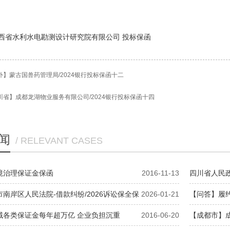
西省水利水电勘测设计研究院有限公司
投标保函
外】蒙古国兽药管理局/2024银行投标保函十二
川省】成都龙湖物业服务有限公司/2024银行投标保函十四
闻
/ RELEVANT CASES
境治理保证金保函
2016-11-13
四川省人民
的通知 川办
南岸区人民法院-借款纠纷/2026诉讼保全保
2026-01-21
【问答】履
保驾护航
域各类保证金每年超万亿 企业负担沉重
2016-06-20
【成都市】成