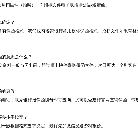
执照扫描件（拍照），2 招标文件电子版招标公告/邀请函。
么确定？
常有
保函格式
，我们也有各家银行常用投标
保函格式
。招标文件如果有格
函的意思是什么？
提交资料一般当天出函，通过顺丰快件寄送保函文件，次日可达。个别客
函的真假?
的电话，联系银行报保函编号即可查询。另可以做建行官网查询保函，带
要多少手续费？
用一般根据格式要求决定，最好先加微信发送资料报价。