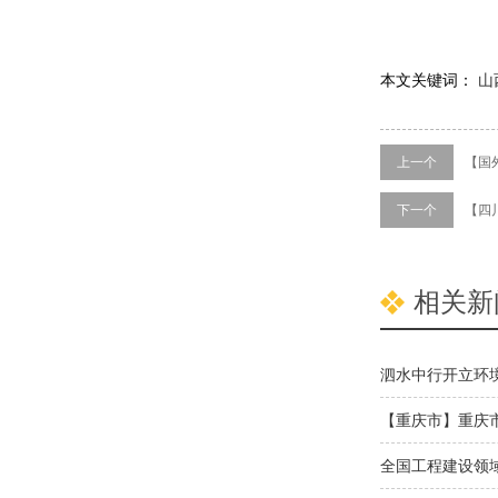
本文关键词：
山
上一个
【国
下一个
【四
相关新
泗水中行开立环
【重庆市】重庆市
函三
全国工程建设领