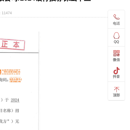
11474
电话
QQ
微信
抖音
顶部