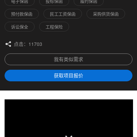
电子保函
投标保函
履约保函
预付款保函
民工工资保函
采购供货保函
诉讼保全
工程保险
点击：11703
我有类似需求
获取项目报价