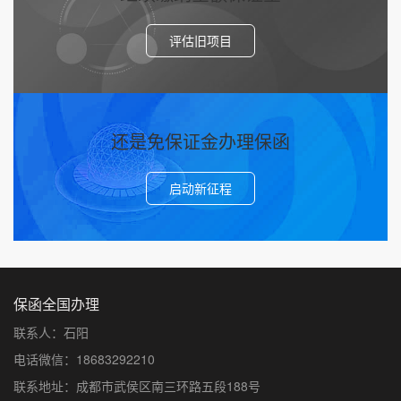
评估旧项目
还是免保证金办理保函
启动新征程
保函全国办理
联系人：石阳
电话微信：18683292210
联系地址：成都市武侯区南三环路五段188号