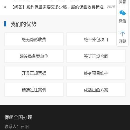
抖音
【问答】履约保函需要交多少钱，履约保函收费标准
2025-04-27
微信
我们的优势
绝无隐形收费
绝不外包项目
顶部
建设局备案单位
签订正规合同
开具正规票据
终身项目维护
精选过往案例
成熟出函方案
保函全国办理
联系人：石阳