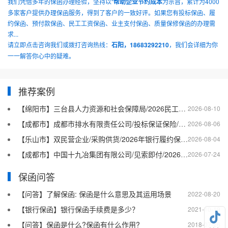
我们凭借多年的保函办理经验，坚持以“
帮助企业节约成本
为宗旨，累计为4000
多家客户提供办理保函服务，得到了客户的一致好评。如果您有投标保函、履
约保函、预付款保函、民工工资保函、业主支付保函、质量保修保函的办理需
求...
请立即点击咨询我们或拨打咨询热线：
石阳，18683292210
，我们会详细为你
一一解答你心中的疑难。
推荐案例
【绵阳市】三台县人力资源和社会保障局/2026民工工资保函二
2026-08-10
【成都市】成都市排水有限责任公司/投标保证保险/2026银行投标保函十三
2026-08-06
【乐山市】双民营企业/采购供货/2026年银行履约保函四十二
2026-08-04
【成都市】中国十九冶集团有限公司/见索即付/2026年银行履约保函四十一
2026-07-24
保函问答
【问答】了解保函: 保函是什么意思及其运用场景
2022-08-20
【银行保函】银行保函手续费是多少？
2021-10-19
【问答】保函是什么?保函有什么作用?
2018-07-26