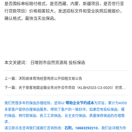
是否围标串标赔付格式，是否西藏、内蒙、新疆项目，是否世行亚
行贷款项目）价格相差较大，发送招标文件和营业执照后做报价，
确认格式，最快当天出保函。
本文关键词：
日喀则市自然资源局
投标保函
上一篇：
沭阳县体育场经营用房公开招租交易公告
下一篇：
关于旅客地面运输业务对外合作项目（KLBH2023-C3-0020）的竞争性磋商公告
我们凭借多年的保函办理经验，坚持以“
帮助企业节约成本
为宗旨，累计为4000
多家客户提供办理保函服务，得到了客户的一致好评。如果您有投标保函、履
约保函、预付款保函、民工工资保函、业主支付保函、质量保修保函的办理需
求...
请立即点击咨询我们或拨打咨询热线：
石阳，18683292210
，我们会详细为你