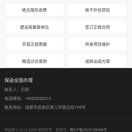
绝无隐形收费
绝不外包项目
建设局备案单位
签订正规合同
开具正规票据
终身项目维护
精选过往案例
成熟出函方案
保函全国办理
联系人：石阳
电话微信：18683292210
联系地址：成都市武侯区南三环路五段188号
保函网 © 2015-2026 版权所有 备案号：
蜀ICP备2025128368号