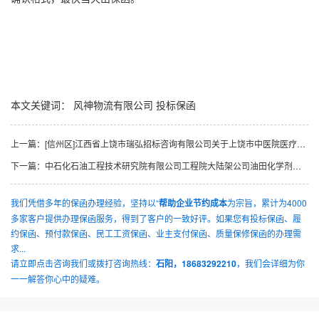
本文关键词：
风神物流有限公司
投标保函
上一篇：
[信州区]江西省上饶市瑞弘招标咨询有限公司关于上饶市中医院医疗设备采购（DR）（项目编号RHZB-2024-091）公开招标公告
下一篇：
中石化石油工程技术研究院有限公司工程院大陆架公司油田化学剂危险化学品材料采购苯乙烯等7种危险化学品材料招标公告
我们凭借多年的保函办理经验，坚持以“
帮助企业节约成本
为宗旨，累计为4000
多家客户提供办理保函服务，得到了客户的一致好评。如果您有投标保函、履
约保函、预付款保函、民工工资保函、业主支付保函、质量保修保函的办理需
求...
请立即点击咨询我们或拨打咨询热线：
石阳，18683292210
，我们会详细为你
一一解答你心中的疑难。