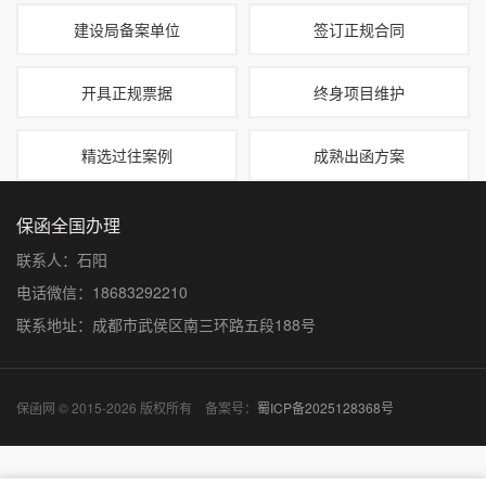
建设局备案单位
签订正规合同
开具正规票据
终身项目维护
精选过往案例
成熟出函方案
保函全国办理
联系人：石阳
电话微信：18683292210
联系地址：成都市武侯区南三环路五段188号
保函网 © 2015-2026 版权所有 备案号：
蜀ICP备2025128368号