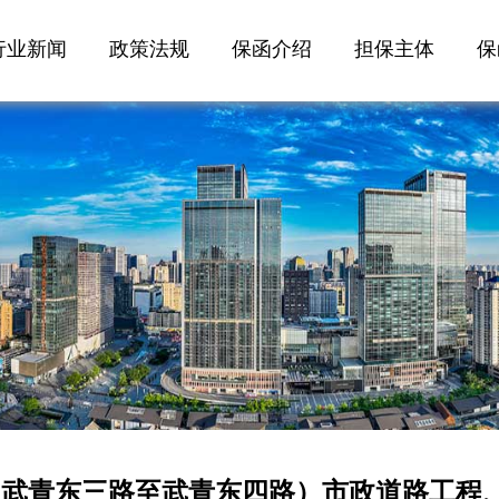
行业新闻
政策法规
保函介绍
担保主体
保
（武青东三路至武青东四路）市政道路工程