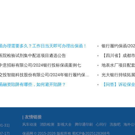
函办理需要多久？工作日当天即可办理出保函！
银行履约保函/2
医院检验试剂集中配送项目遴选公告
意招标有限公司/2024银行投标保函案例七
【河北省】河北交投智能科技股份有限公司/2024年银行履约保函十九
函融资陷阱有哪些，如何避开陷阱？
【问答】诉讼保
| 友情链接
|
|
|
|
|
|
风车动漫
消防检测
影视大全
腾印通印刷
心同行
洗脸吧
海外公
01-31]
07-17]
保函网 © 2015-2026 版权所有
蜀ICP备2025128368号