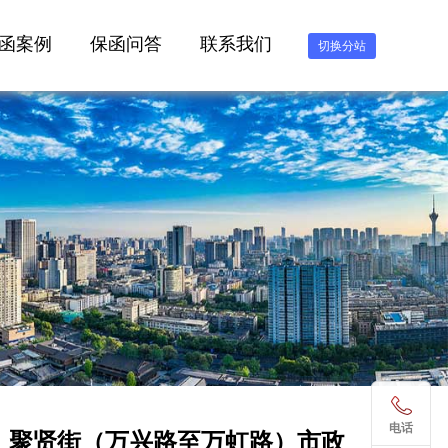
函案例
保函问答
联系我们
切换分站
电话
、聚贤街（万兴路至万虹路）市政