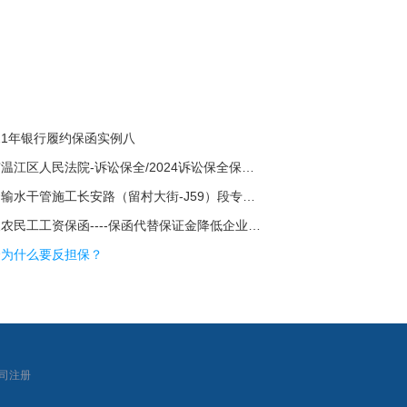
021年银行履约保函实例八
【四川省】成都市温江区人民法院-诉讼保全/2024诉讼保全保函十七
地表水厂项目配套输水干管施工长安路（留村大街-J59）段专业分包
光大银行持续拓展农民工工资保函----保函代替保证金降低企业负担
全为什么要反担保？
|
司注册