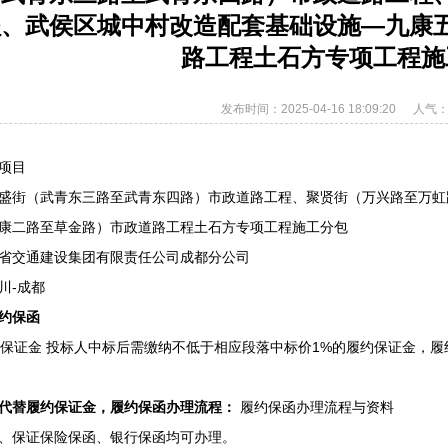
程、武侯区城中村改造配套基础设施—九康
路工程土石方专项工程施
发布时间：2025-04-16 18:09:20
人气：
项目
盛街（武青东三路至武青东四路）市政道路工程、聚贤街（万兴路至万虹
康二路至草金路）市政道路工程土石方专项工程施工分包
省交通建设集团有限责任公司成都分公司
川-成都
约保函
履约保证金 投标人中标后需缴纳不低于相应段落中标价1%的履约保证金，
代替履约保证金，履约保函办理流程：
履约保函办理流程与资料
、保证保险保函、银行保函均可办理。