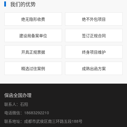
我们的优势
绝无隐形收费
绝不外包项目
建设局备案单位
签订正规合同
开具正规票据
终身项目维护
精选过往案例
成熟出函方案
保函全国办理
联系人：石阳
电话微信：18683292210
联系地址：成都市武侯区南三环路五段188号