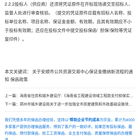
2.2.2投标人（供应商）还须将凭证原件在开标现场递交至招标人、
监督人处进行审查核验。（提交的凭证原件应载有招标人名称、投
标单位名称、项目名称、保证金金额、有效期，且其有效期应不小
于投标有效期；还应在投标文件中提交
投标保函
/ 担保/保险等凭证
复印件）。
本文关键词：
关于安顺市公共资源交易中心保证金缴纳新流程的通
知
保函政策
上一篇：
海南省住房和城乡建设厅-《海南省工程建设领域工程款支付担保实施办法（征求意见稿）》意见的函
下一篇：
郑州市城乡建设局关于进一步加强全市房屋建筑和市政基础设施领域工程款支付担保管理工作的通知
我们凭借多年的保函办理经验，坚持以“
帮助企业节约成本
为宗旨，累计为4000
多家客户提供办理保函服务，得到了客户的一致好评。如果您有投标保函、履
约保函、预付款保函、民工工资保函、业主支付保函、质量保修保函的办理需
求...